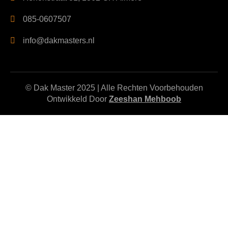
085-0607507
info@dakmasters.nl
© Dak Master 2025 | Alle Rechten Voorbehouden
Ontwikkeld Door
Zeeshan Mehboob